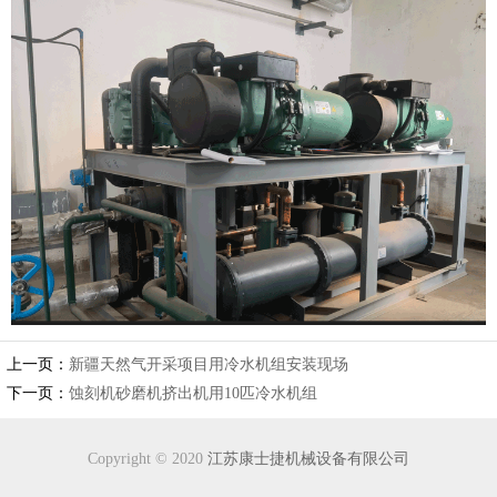
上一页：
新疆天然气开采项目用冷水机组安装现场
下一页：
蚀刻机砂磨机挤出机用10匹冷水机组
Copyright © 2020
江苏康士捷机械设备有限公司