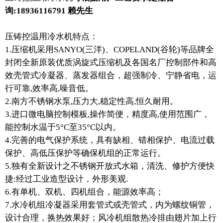
询:18936116791 赖先生
压铸控温用冷水机特点：
1.压缩机采用SANYO(三洋)、COPELAND(谷轮)等品牌全
封闭全新原装优质涡旋式压缩机及各国名厂控制部件和高
效壳管式冷凝器、蒸发器组合，超强制冷、宁静省电，运
行可靠,效率高,噪音低。
2.南方不锈钢水泵,压力大,稳定性高,恒久耐用。
3.进口微电脑控制模板,操作简便，精度高,使用范围广，
能控制水温于5°C至35°C以内。
4.完善的电气保护系统，具有缺相、错相保护、电流过载
保护、高低压保护等确保机组的正常运行。
5.独有全新设计之不锈钢开放式水箱，清洗、修护方便快
捷:经过工业造型设计，外形美观.
6.有单机、双机、四机组合，能源效率高；
7.水冷机组冷凝器采用套管式或壳管式，内为螺纹铜管，
设计合理，换热效果好；风冷机组散热冷排由翅片加上行