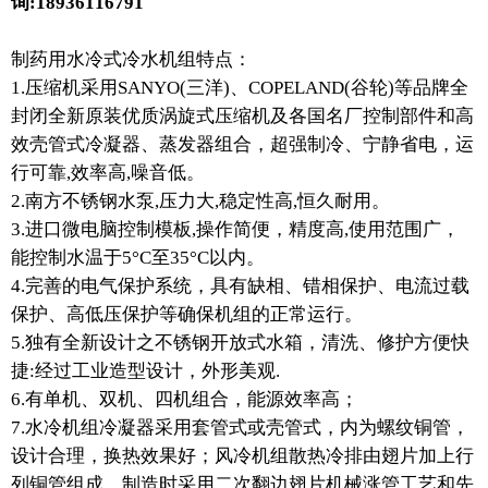
询:18936116791
制药用水冷式冷水机组特点：
1.压缩机采用SANYO(三洋)、COPELAND(谷轮)等品牌全
封闭全新原装优质涡旋式压缩机及各国名厂控制部件和高
效壳管式冷凝器、蒸发器组合，超强制冷、宁静省电，运
行可靠,效率高,噪音低。
2.南方不锈钢水泵,压力大,稳定性高,恒久耐用。
3.进口微电脑控制模板,操作简便，精度高,使用范围广，
能控制水温于5°C至35°C以内。
4.完善的电气保护系统，具有缺相、错相保护、电流过载
保护、高低压保护等确保机组的正常运行。
5.独有全新设计之不锈钢开放式水箱，清洗、修护方便快
捷:经过工业造型设计，外形美观.
6.有单机、双机、四机组合，能源效率高；
7.水冷机组冷凝器采用套管式或壳管式，内为螺纹铜管，
设计合理，换热效果好；风冷机组散热冷排由翅片加上行
列铜管组成，制造时采用二次翻边翅片机械涨管工艺和先