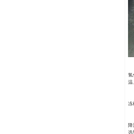
苏
氢
温
工
冻
1
冷
降
选