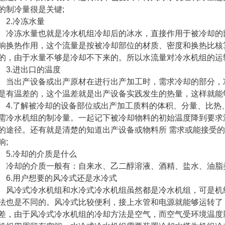
的制冷量很是关键;
.冷冻水量
冻水量也就是冷水机组冷却后的冰水，直接作用于被冷却的
响换热作用，这个流量是按被冷却部位的材质、密度和换热比核
的，由于水量不够是冷却不下来的。所以水流量对冷水机组的运
.进出口的温度
出产设备或出产原材在进行出产加工时，需求冷却的部分，
是有温差的，这个温差就是出产设备实践发生的热量，这样就能
.了解被冷却的设备部位或出产加工质料的体积、分量、比热
需冷水机组的制冷量。一起记下被冷却物料的初始温度降到要求
的途径。还有就是清楚的知道出产设备或物料所 需求或能接受
响;
.冷却的介质是什么
却的介质一般有：自来水、乙二醇溶液、酒精、盐水、油脂
.用户想要的风冷式还是水冷式
冷式冷水机组和水冷式冷水机组虽然都是冷水机组，可是机
法也是不同的。风冷式比较便利，接上水管和电源就能够运转了
差，由于风冷式冷水机组的冷却方法是空气，而空气受环境温度