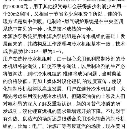
的100000元，用于其他投资每年会获得多少利润少占用一
个20m2房间，又相当于节省多少房租费？所以，佳的供
暖方式是集中供暖。电制冷+燃气锅炉系统是在中央空调
系统中常见的一种，也是技术成熟的一种。
水源热泵系统所用水源热泵机组是在冷水机组的基础上发
展而来的，其结构及工作原理与冷水机组基本一致，技术
成 熟能效比COP一般为4 ~5。
用户在选择冷水机组时，由于担心采用氟利昂制冷剂的冷
水机组将被淘汰，即使不明令淘汰，以后制冷剂的生产必
将被淘汰，到时冷水机组的 维修将成为问题，当时柴油
的价格较低，再加上媒体对溴化锂机 的过度宣传，使溴
化锂制冷机组得以高速发展。用户在选择冷水机组时，大
都先考虑采用溴化锂冷水机组。但随着油价的上涨及人们
对氟利昂的深入了解及重新认识，新的可替代物质的研
发成功，溴化锂直燃机的需求量增速开始下降。不过对于
有余热、废蒸汽的场所还是很适合采用溴化锂蒸汽制冷机
组的，比如：电厂、冶炼厂等有废蒸汽的场所，现在美国