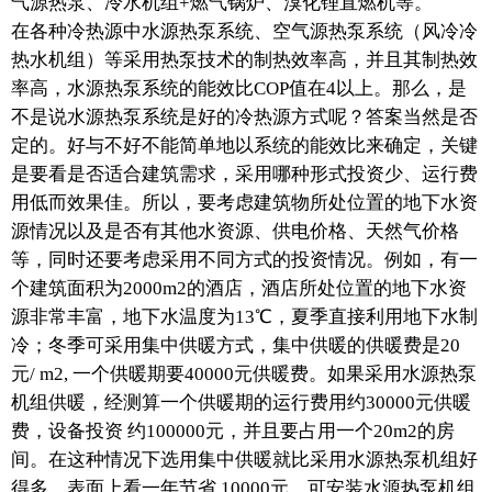
气源热泵、冷水机组+燃气锅炉、溴化锂直燃机等。
在各种冷热源中水源热泵系统、空气源热泵系统（风冷冷
热水机组）等采用热泵技术的制热效率高，并且其制热效
率高，水源热泵系统的能效比COP值在4以上。那么，是
不是说水源热泵系统是好的冷热源方式呢？答案当然是否
定的。好与不好不能简单地以系统的能效比来确定，关键
是要看是否适合建筑需求，采用哪种形式投资少、运行费
用低而效果佳。所以，要考虑建筑物所处位置的地下水资
源情况以及是否有其他水资源、供电价格、天然气价格
等，同时还要考虑采用不同方式的投资情况。例如，有一
个建筑面积为2000m2的酒店，酒店所处位置的地下水资
源非常丰富，地下水温度为13℃，夏季直接利用地下水制
冷；冬季可采用集中供暖方式，集中供暖的供暖费是20
元/ m2, 一个供暖期要40000元供暖费。如果采用水源热泵
机组供暖，经测算一个供暖期的运行费用约30000元供暖
费，设备投资 约100000元，并且要占用一个20m2的房
间。在这种情况下选用集中供暖就比采用水源热泵机组好
得多。表面上看一年节省 10000元，可安装水源热泵机组