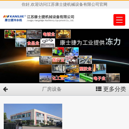
你好,欢迎访问江苏康士捷机械设备有限公司官网
更多分类
厂房设备